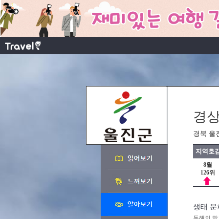
경상
경북 울
지역호감
8월
126위
생태 문
동해의 맑