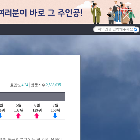
호감도
4.24
방문자수
2,583,035
4월
5월
6월
7월
53위
137위
129위
150위
어 숲을 이루고 있는 땅. 이런 울진이