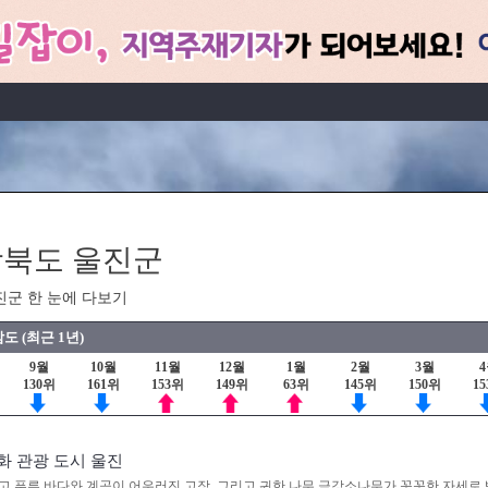
북도 울진군
진군 한 눈에 다보기
도 (최근 1년)
9월
10월
11월
12월
1월
2월
3월
130위
161위
153위
149위
63위
145위
150위
1
화 관광 도시 울진
고 푸른 바다와 계곡이 어우러진 고장. 그리고 귀한 나무 금강소나무가 꼿꼿한 자세로 뻗