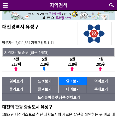
지역검색
대전광역시 유성구
방문자수
2,011,534
지역호감도
1.41
지역호감도 순위 (최근 4개월)
4월
5월
6월
7월
217위
219위
218위
205위
읽어보기
느껴보기
알아보기
먹어보기
둘러보기
즐겨보기
다녀보기
뽐내보기
트래블아울렛 상품 전체보기
대전의 관광 중심도시 유성구
1993년 대전엑스포로 첨단 과학도시의 새로운 발전을 확인하는 곳 바로 대