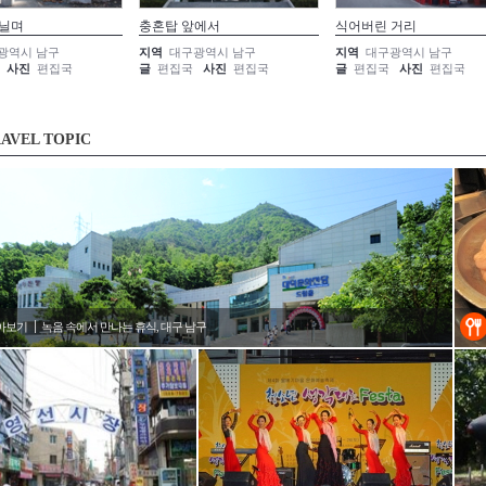
거닐며
충혼탑 앞에서
식어버린 거리
광역시 남구
지역
대구광역시 남구
지역
대구광역시 남구
사진
편집국
글
편집국
사진
편집국
글
편집국
사진
편집국
AVEL TOPIC
아보기
녹음 속에서 만나는 휴식, 대구 남구