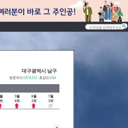
대구광역시 남구
방문자수
2,874,123
호감도
4.64
4월
5월
6월
7월
6위
4위
3위
3위