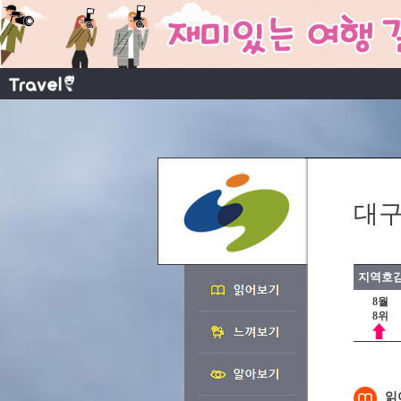
대구
지역호감
8월
8위
읽