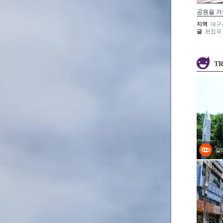
공원을 
지역
대구
글
편집국
TR
알