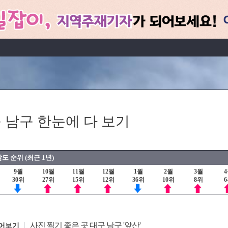
 남구 한눈에 다 보기
도 순위 (최근 1년)
9월
10월
11월
12월
1월
2월
3월
30위
27위
15위
12위
36위
10위
8위
사진 찍기 좋은 곳 대구 남구 '앞산'
어보기