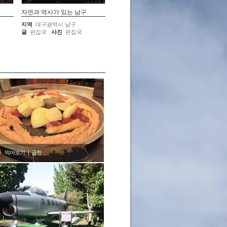
자연과 역사가 있는 남구
향기를 나누다
석상의 
지역
대구광역시 남구
지역
대구광역시 남구
지역
대
글
편집국
사진
편집국
글
편집국
사진
편집국
글
편집
먹어보기
곱창