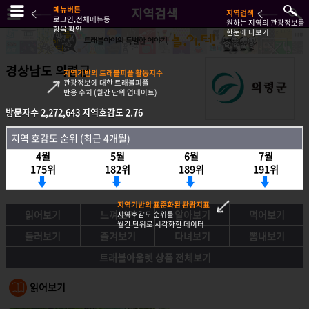
메뉴버튼
지역검색
지역검색
로그인,전체메뉴등
원하는 지역의 관광정보를
항목 확인
한눈에 다보기
경상남도 의령군
지역기반의 트래블피플 활동지수
관광정보에 대한 트래블피플
반응 수치 (월간 단위 업데이트)
방문자수
2,272,643
지역호감도
2.76
방문자수
2,272,643
지역호감도
2.76
지역 호감도 순위 (최근 4개월)
지역호감도 순위 (최근 4개월)
4월
5월
6월
7월
4월
5월
6월
7월
175위
182위
189위
191위
175위
182위
189위
191위
지역기반의 표준화된 관광지표
읽어보기
느껴보기
알아보기
먹어보기
지역호감도 순위를
월간 단위로 시각화한 데이터
둘러보기
즐겨보기
다녀보기
뽐내보기
트래블아울렛 상품 전체보기
읽어보기