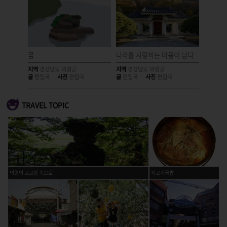
꿈
나라를 사랑하는 마음이 남다
정암루에
지역
경상남도 의령군
지역
경상남도 의령군
지역
경상
글
편집국
사진
편집국
글
편집국
사진
편집국
글
편집국
TRAVEL TOPIC
의령의 고고함 속으로
쇠고기국밥