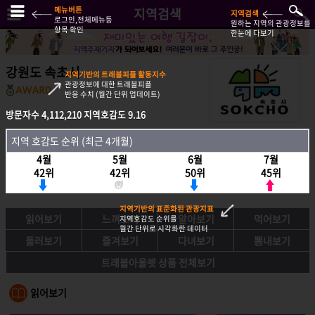
메뉴버튼
지역검색
지역검색
로그인,전체메뉴등
원하는 지역의 관광정보를
항목 확인
한눈에 다보기
강원도 속초시
지역기반의 트래블피플 활동지수
관광정보에 대한 트래블피플
반응 수치 (월간 단위 업데이트)
방문자수
4,112,210
지역호감도
9.16
방문자수
4,112,210
지역호감도
9.16
지역 호감도 순위 (최근 4개월)
지역호감도 순위 (최근 4개월)
4월
5월
6월
7월
4월
5월
6월
7월
42위
42위
50위
45위
42위
42위
50위
45위
지역기반의 표준화된 관광지표
읽어보기
느껴보기
알아보기
먹어보기
지역호감도 순위를
월간 단위로 시각화한 데이터
둘러보기
즐겨보기
다녀보기
뽐내보기
트래블아울렛 상품 전체보기
읽어보기