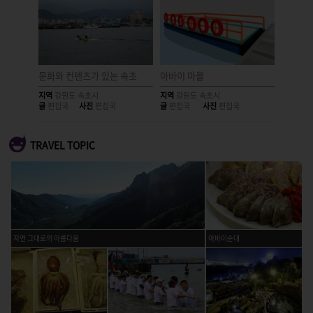
문화와 컨텐츠가 있는 속초
아바이 마을
어둠이 
지역
강원도 속초시
지역
강원도 속초시
지역
강원
글
편집국
사진
편집국
글
편집국
사진
편집국
글
편집국
TRAVEL TOPIC
자연 그대로의 아름다움
아바이순대