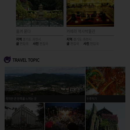
옮겨 묻다
카메라 역사박물관
여우의 
지역
경기도 과천시
지역
경기도 과천시
지역
경기
글
편집국
사진
편집국
글
편집국
사진
편집국
글
편집국
TRAVEL TOPIC
작지만 큰 만족을 느끼는 곳
두루치기