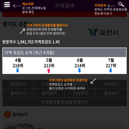
메뉴버튼
지역검색
지역검색
로그인,전체메뉴등
원하는 지역의 관광정보를
항목 확인
한눈에 다보기
경기도 과천시
지역기반의 트래블피플 활동지수
관광정보에 대한 트래블피플
반응 수치 (월간 단위 업데이트)
방문자수
방문자수
1,941,763
1,941,763
지역호감도
지역호감도
1.45
1.45
지역호감도 순위 (최근 4개월)
지역 호감도 순위 (최근 4개월)
4월
4월
5월
5월
6월
6월
7월
7월
218위
218위
213위
213위
214위
214위
217위
217위
지역기반의 표준화된 관광지표
읽어보기
느껴보기
알아보기
먹어보기
지역호감도 순위를
월간 단위로 시각화한 데이터
둘러보기
즐겨보기
다녀보기
뽐내보기
트래블아울렛 상품 전체보기
읽어보기