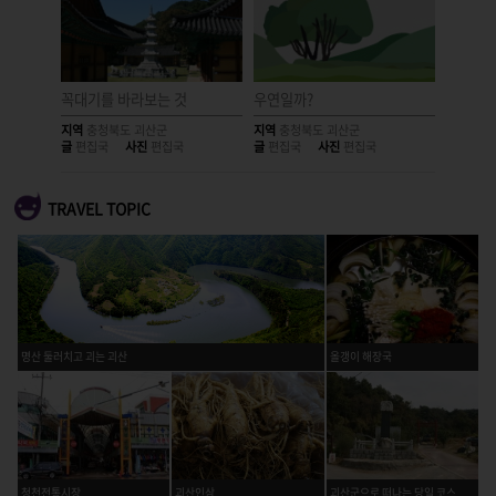
꼭대기를 바라보는 것
우연일까?
코스코스
지역
충청북도 괴산군
지역
충청북도 괴산군
지역
충청
글
편집국
사진
편집국
글
편집국
사진
편집국
글
편집국
TRAVEL TOPIC
명산 둘러치고 괴는 괴산
올갱이 해장국
청천전통시장
괴산인삼
괴산군으로 떠나는 당일 코스