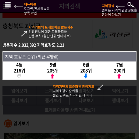
메뉴버튼
지역검색
지역검색
로그인,전체메뉴등
원하는 지역의 관광정보를
항목 확인
한눈에 다보기
충청북도 괴산군
지역기반의 트래블피플 활동지수
관광정보에 대한 트래블피플
반응 수치 (월간 단위 업데이트)
방문자수
방문자수
2,033,892
2,033,892
지역호감도
지역호감도
2.21
2.21
지역호감도 순위 (최근 4개월)
지역 호감도 순위 (최근 4개월)
4월
4월
5월
5월
6월
6월
7월
7월
216위
216위
205위
205위
208위
208위
200위
200위
지역기반의 표준화된 관광지표
읽어보기
느껴보기
알아보기
먹어보기
지역호감도 순위를
월간 단위로 시각화한 데이터
둘러보기
즐겨보기
다녀보기
뽐내보기
트래블아울렛 상품 전체보기
읽어보기