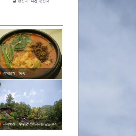
글
편집국
사진
편집국
글
편집국
사진
편집국
글
편집
먹어보기
어죽
다녀보기
무주군으로 떠나는 당일 코스