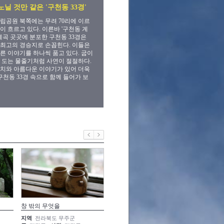
닐 것만 같은 '구천동 33경'
립공원 북쪽에는 무려 70리에 이르
이 흐르고 있다. 이른바 '구천동 계
 계곡 곳곳에 분포한 구천동 33경은
최고의 경승지로 손꼽힌다. 이들은
른 이야기를 하나씩 품고 있다. 굽이
 도는 물줄기처럼 사연이 절절하다.
치와 아름다운 이야기가 있어 더욱
 구천동 33경 속으로 함께 들어가 보
창 밖의 무엇을
권유받은 시선
저 짙은
지역
전라북도 무주군
지역
전라북도 무주군
지역
전