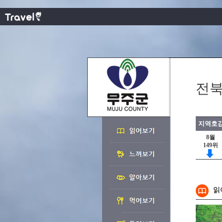
전북
지역호감
8월
149위
읽