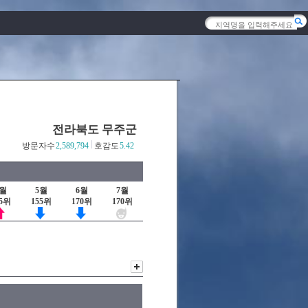
전라북도 무주군
방문자수
2,589,794
호감도
5.42
4월
5월
6월
7월
45위
155위
170위
170위