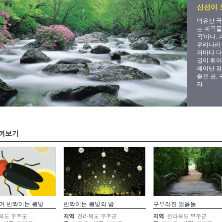
신선이 노
덕유산 국
는 계곡물
곡'이다.
우리나라 
저마다 다
굽이 휘어
빼어난 경
좋은 곳,
자.
껴보기
겨 반짝이는 불빛
반짝이는 불빛의 밤
구부러진 얼음들
북도 무주군
지역
전라북도 무주군
지역
전라북도 무주군