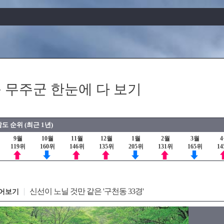
 무주군 한눈에 다 보기
도 순위 (최근 1년)
9월
10월
11월
12월
1월
2월
3월
119위
160위
146위
135위
205위
131위
165위
1
신선이 노닐 것만 같은 '구천동 33경'
어보기