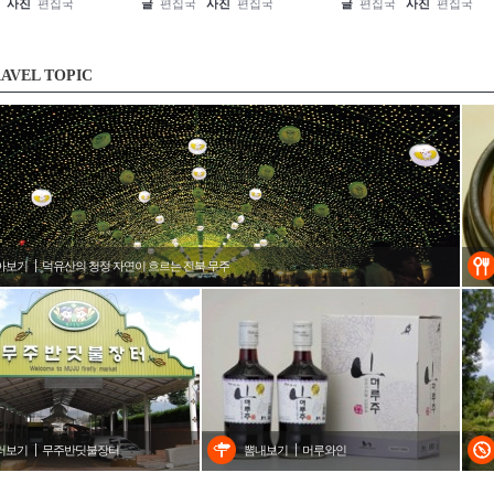
사진
편집국
글
편집국
사진
편집국
글
편집국
사진
편집국
AVEL TOPIC
아보기
덕유산의 청정 자연이 흐르는 전북 무주
러보기
무주반딧불장터
뽐내보기
머루와인