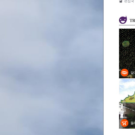
글
편집국
TR
알
둘