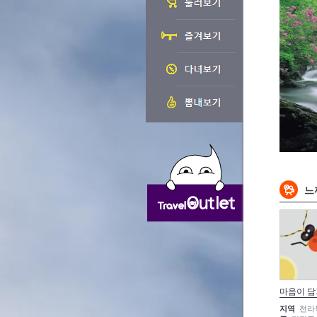
느
마음이 담
지역
전라