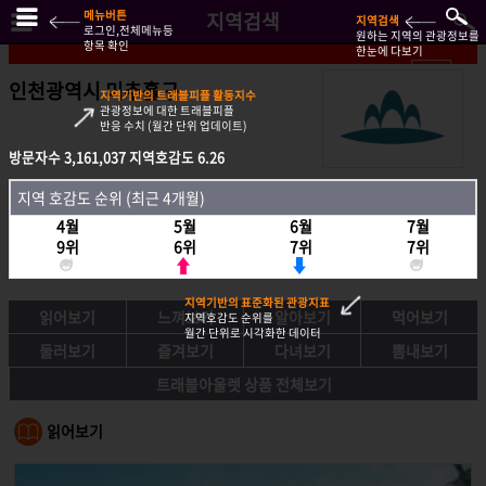
메뉴버튼
지역검색
지역검색
로그인,전체메뉴등
원하는 지역의 관광정보를
항목 확인
한눈에 다보기
인천광역시 미추홀구
지역기반의 트래블피플 활동지수
관광정보에 대한 트래블피플
반응 수치 (월간 단위 업데이트)
방문자수
방문자수
3,161,037
3,161,037
지역호감도
지역호감도
6.26
6.26
지역호감도 순위 (최근 4개월)
지역 호감도 순위 (최근 4개월)
4월
4월
5월
5월
6월
6월
7월
7월
9위
9위
6위
6위
7위
7위
7위
7위
지역기반의 표준화된 관광지표
읽어보기
느껴보기
알아보기
먹어보기
지역호감도 순위를
월간 단위로 시각화한 데이터
둘러보기
즐겨보기
다녀보기
뽐내보기
트래블아울렛 상품 전체보기
읽어보기