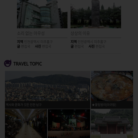
돼!
소리 없는 아우성
상상의 이유
흔적 위에
지역
인천광역시 미추홀구
지역
인천광역시 미추홀구
지역
인천
글
편집국
사진
편집국
글
편집국
사진
편집국
글
편집국
TRAVEL TOPIC
역사와 문화가 깃든 인천 남구
★물텀벙이(아귀탕)