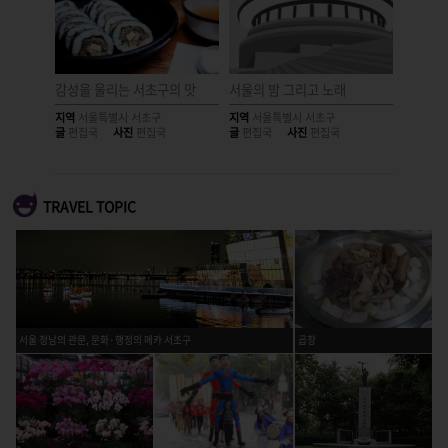
자를 모두
감성을 울리는 서초구의 맛
서울의 밤 그리고 노래
서래마을
지역
서울특별시 서초구
지역
서울특별시 서초구
지역
서울
글
편집국
사진
편집국
글
편집국
사진
편집국
글
편집국
TRAVEL TOPIC
서울 정남의 관문, 문화·행정의 메카 서초구
곱창