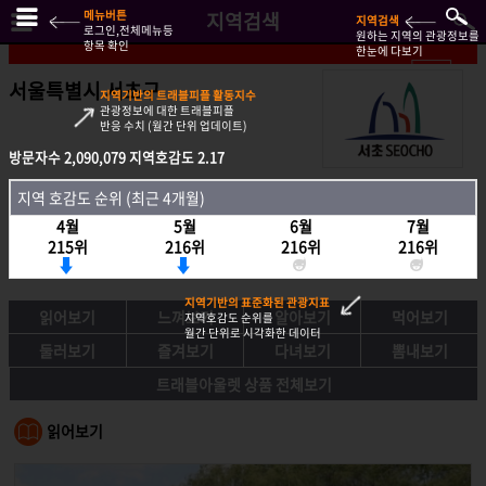
메뉴버튼
지역검색
지역검색
로그인,전체메뉴등
원하는 지역의 관광정보를
항목 확인
한눈에 다보기
서울특별시 서초구
지역기반의 트래블피플 활동지수
관광정보에 대한 트래블피플
반응 수치 (월간 단위 업데이트)
방문자수
방문자수
2,090,079
2,090,079
지역호감도
지역호감도
2.17
2.17
지역호감도 순위 (최근 4개월)
지역 호감도 순위 (최근 4개월)
4월
4월
5월
5월
6월
6월
7월
7월
215위
215위
216위
216위
216위
216위
216위
216위
지역기반의 표준화된 관광지표
읽어보기
느껴보기
알아보기
먹어보기
지역호감도 순위를
월간 단위로 시각화한 데이터
둘러보기
즐겨보기
다녀보기
뽐내보기
트래블아울렛 상품 전체보기
읽어보기