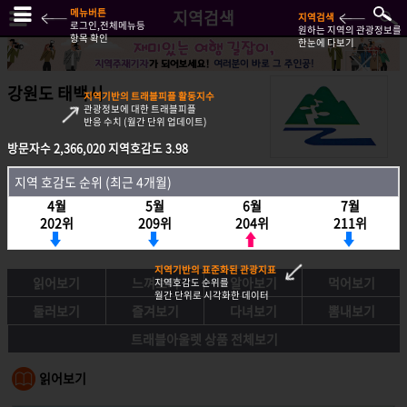
메뉴버튼
지역검색
지역검색
로그인,전체메뉴등
원하는 지역의 관광정보를
항목 확인
한눈에 다보기
강원도 태백시
지역기반의 트래블피플 활동지수
관광정보에 대한 트래블피플
반응 수치 (월간 단위 업데이트)
방문자수
2,366,020
지역호감도
3.98
방문자수
2,366,020
지역호감도
3.98
지역 호감도 순위 (최근 4개월)
지역호감도 순위 (최근 4개월)
4월
5월
6월
7월
4월
5월
6월
7월
202위
209위
204위
211위
202위
209위
204위
211위
지역기반의 표준화된 관광지표
읽어보기
느껴보기
알아보기
먹어보기
지역호감도 순위를
월간 단위로 시각화한 데이터
둘러보기
즐겨보기
다녀보기
뽐내보기
트래블아울렛 상품 전체보기
읽어보기