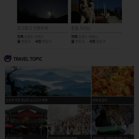
조그맣고 선명하게
혼을 지키는
모든 종
지역
강원도 태백시
지역
강원도 태백시
지역
강원
글
편집국
사진
편집국
글
편집국
사진
편집국
글
편집국
TRAVEL TOPIC
인간과 자연 중심의 산소도시 태백
태백 닭갈비
황지자유시장
한강낙동강발원지축제
시티투어_산따라 물따라 코스