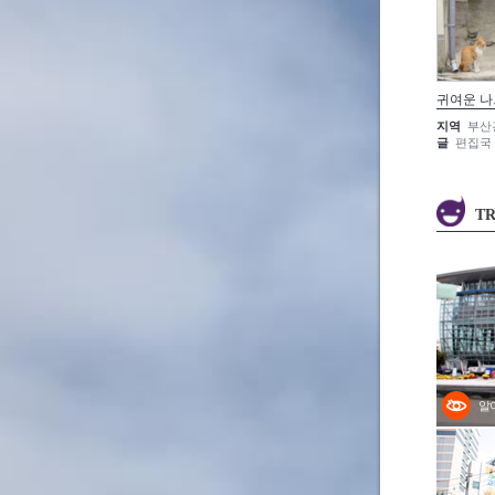
귀여운 
지역
부산
글
편집국
TR
알