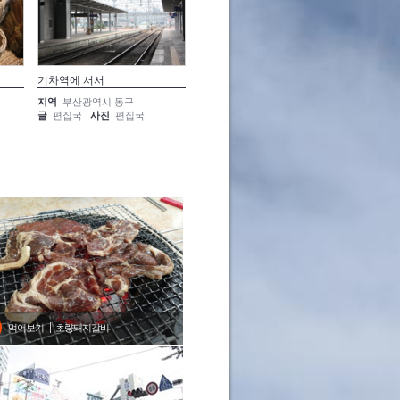
기차역에 서서
영웅의 모습
부산 속
지역
부산광역시 동구
지역
부산광역시 동구
지역
부
글
편집국
사진
편집국
글
편집국
사진
편집국
글
편집
먹어보기
초량돼지갈비