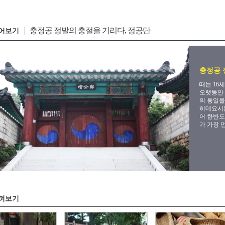
충정공 정발의 충절을 기리다, 정공단
어보기
충정공 
때는 16
오랫동안 
의 통일을
히데요시는
어 한반도
가 가장 
껴보기