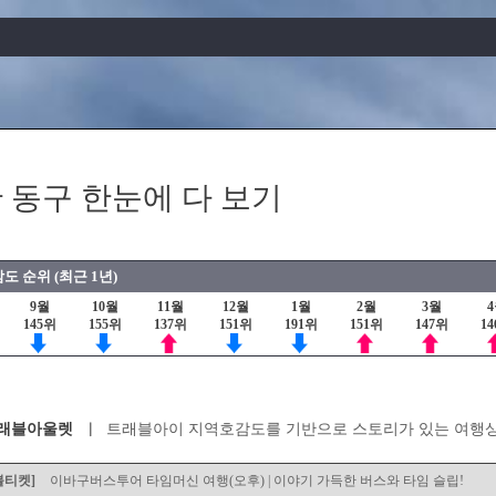
 동구 한눈에 다 보기
도 순위 (최근 1년)
9월
10월
11월
12월
1월
2월
3월
145위
155위
137위
151위
191위
151위
147위
1
래블아울렛
트래블아이 지역호감도를 기반으로 스토리가 있는 여행
블티켓]
이바구버스투어 타임머신 여행(오전) | ‘이바구버스’로 즐기는 시간여행