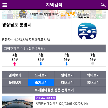
지역검색
경상남도 통영시
방문자수
4,033,860
지역호감도
8.68
지역호감도 순위 (최근 4개월)
4월
5월
6월
7월
34위
39위
46위
46위
읽어보기
느껴보기
알아보기
먹어보기
둘러보기
즐겨보기
다녀보기
뽐내보기
트래블아울렛 상품 전체보기
전통역사민속축제
통영한산대첩축제 (22/08/06~22/08/14)