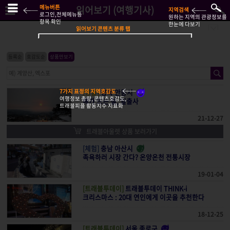
메뉴버튼
읽어보기 (여행기사)
지역검색
로그인,전체메뉴등
원하는 지역의 관광정보를
항목 확인
한눈에 다보기
읽어보기 콘텐츠 분류 탭
등록순
호감도순
상품만보기
7가지 표정의 지역호감도
[명물]
경북 안동시
여행정보 총량, 콘텐츠호감도,
해가 뜨는 절, 일출사
트래블피플 활동지수 지표화
21-12-27
트래블아울렛 상품 보러가기
[체험]
충남 아산시
족욕하러 시장 간다? 온양온천 전통시장
19-01-04
[트래블투데이]
트래블투데이 THINK-i
크리스마스 : 20대 연인에게 이곳을 추천한다
18-12-25
[트래블투데이]
서울 종로구