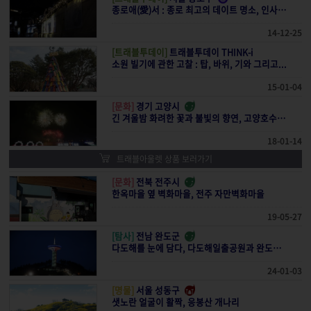
종로애(愛)서 : 종로 최고의 데이트 명소, 인사동과 삼청동
14-12-25
[트래블투데이]
트래블투데이 THINK-i
소원 빌기에 관한 고찰 : 탑, 바위, 기와 그리고...
15-01-04
[문화]
경기 고양시
긴 겨울밤 화려한 꽃과 불빛의 향연, 고양호수꽃빛축제
18-01-14
트래블아울렛 상품 보러가기
[문화]
전북 전주시
한옥마을 옆 벽화마을, 전주 자만벽화마을
19-05-27
[탐사]
전남 완도군
다도해를 눈에 담다, 다도해일출공원과 완도타워
24-01-03
[명물]
서울 성동구
샛노란 얼굴이 활짝, 응봉산 개나리