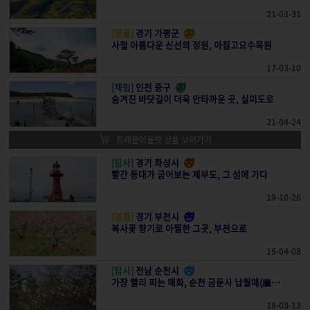
21-03-31
[명물]
경기 가평군
사철 아름다운 신선의 정원, 아침고요수목원
17-03-10
[체험]
인천 중구
숨겨진 바닷길이 더욱 안타까운 곳, 실미도로
21-04-24
트래블아울렛 상품 보러가기
[탐사]
경기 화성시
빨간 등대가 굽어보는 제부도, 그 섬에 가다
19-10-26
[명물]
경기 부천시
복사꽃 향기로 아찔한 그곳, 부천으로
15-04-08
[탐사]
전남 순천시
가장 빨리 피는 매화, 순천 금둔사 납월매(臘月梅)를 찾아서
18-03-13